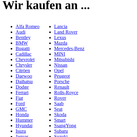
Wir kaufen an ...
Alfa Romeo
Lancia
Audi
Land Rover
Bentley
Lexus
BMW
Mazda
Bugatti
Mercedes-Benz
Cadillac
MINI
Chevrolet
Mitsubishi
Chrysler
Nissan
Citröen
Opel
Daewoo
Peugeot
Daihatsu
Porsche
Dodge
Renault
Ferrari
Rolls-Royce
Fiat
Rover
Ford
Saab
GMC
Seat
Honda
Skoda
Hummer
Smart
Hyundai
SsangYong
Isuzu
Subaru
Jaguar
Suzuki