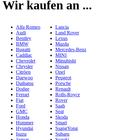
Wir kaufen an ...
Alfa Romeo
Lancia
Audi
Land Rover
Bentley
Lexus
BMW
Mazda
Bugatti
Mercedes-Benz
Cadillac
MINI
Chevrolet
Mitsubishi
Chrysler
Nissan
Citröen
Opel
Daewoo
Peugeot
Daihatsu
Porsche
Dodge
Renault
Ferrari
Rolls-Royce
Fiat
Rover
Ford
Saab
GMC
Seat
Honda
Skoda
Hummer
Smart
Hyundai
SsangYong
Isuzu
Subaru
Jaguar
Suzuki