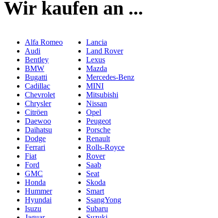
Wir kaufen an ...
Alfa Romeo
Lancia
Audi
Land Rover
Bentley
Lexus
BMW
Mazda
Bugatti
Mercedes-Benz
Cadillac
MINI
Chevrolet
Mitsubishi
Chrysler
Nissan
Citröen
Opel
Daewoo
Peugeot
Daihatsu
Porsche
Dodge
Renault
Ferrari
Rolls-Royce
Fiat
Rover
Ford
Saab
GMC
Seat
Honda
Skoda
Hummer
Smart
Hyundai
SsangYong
Isuzu
Subaru
Jaguar
Suzuki