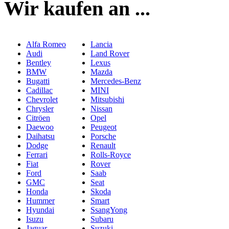
Wir kaufen an ...
Alfa Romeo
Lancia
Audi
Land Rover
Bentley
Lexus
BMW
Mazda
Bugatti
Mercedes-Benz
Cadillac
MINI
Chevrolet
Mitsubishi
Chrysler
Nissan
Citröen
Opel
Daewoo
Peugeot
Daihatsu
Porsche
Dodge
Renault
Ferrari
Rolls-Royce
Fiat
Rover
Ford
Saab
GMC
Seat
Honda
Skoda
Hummer
Smart
Hyundai
SsangYong
Isuzu
Subaru
Jaguar
Suzuki