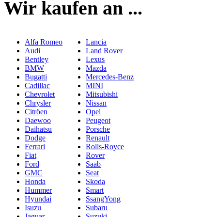
Wir kaufen an ...
Alfa Romeo
Lancia
Audi
Land Rover
Bentley
Lexus
BMW
Mazda
Bugatti
Mercedes-Benz
Cadillac
MINI
Chevrolet
Mitsubishi
Chrysler
Nissan
Citröen
Opel
Daewoo
Peugeot
Daihatsu
Porsche
Dodge
Renault
Ferrari
Rolls-Royce
Fiat
Rover
Ford
Saab
GMC
Seat
Honda
Skoda
Hummer
Smart
Hyundai
SsangYong
Isuzu
Subaru
Jaguar
Suzuki