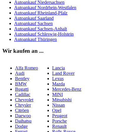
Autoankauf Niedersachsen
Autoankauf Nordrhein-Westfalen
Autoankauf Rheinland-Pfalz
Autoankauf Saarland
Autoankauf Sachsen
Autoankauf Sachsen-Anhalt
Autoankauf Schleswig-Holstein
Autoankauf Thüringen
Wir kaufen an ...
Alfa Romeo
Lancia
Audi
Land Rover
Bentley
Lexus
BMW
Mazda
Bugatti
Mercedes-Benz
Cadillac
MINI
Chevrolet
Mitsubishi
Chrysler
Nissan
Citröen
Opel
Daewoo
Peugeot
Daihatsu
Porsche
Dodge
Renault
Ferrari
Rolls-Royce