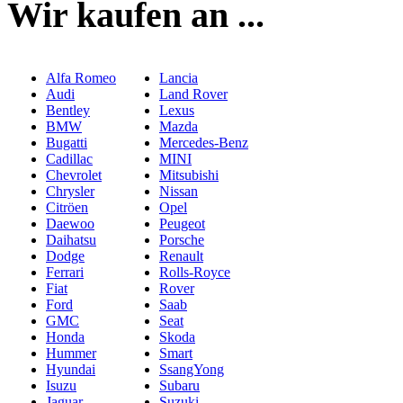
Wir kaufen an ...
Alfa Romeo
Lancia
Audi
Land Rover
Bentley
Lexus
BMW
Mazda
Bugatti
Mercedes-Benz
Cadillac
MINI
Chevrolet
Mitsubishi
Chrysler
Nissan
Citröen
Opel
Daewoo
Peugeot
Daihatsu
Porsche
Dodge
Renault
Ferrari
Rolls-Royce
Fiat
Rover
Ford
Saab
GMC
Seat
Honda
Skoda
Hummer
Smart
Hyundai
SsangYong
Isuzu
Subaru
Jaguar
Suzuki