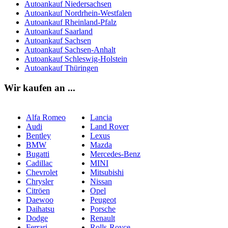
Autoankauf Niedersachsen
Autoankauf Nordrhein-Westfalen
Autoankauf Rheinland-Pfalz
Autoankauf Saarland
Autoankauf Sachsen
Autoankauf Sachsen-Anhalt
Autoankauf Schleswig-Holstein
Autoankauf Thüringen
Wir kaufen an ...
Alfa Romeo
Lancia
Audi
Land Rover
Bentley
Lexus
BMW
Mazda
Bugatti
Mercedes-Benz
Cadillac
MINI
Chevrolet
Mitsubishi
Chrysler
Nissan
Citröen
Opel
Daewoo
Peugeot
Daihatsu
Porsche
Dodge
Renault
Ferrari
Rolls-Royce