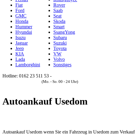
Fiat
Rover
Ford
Saab
GMC
Seat
Honda
Skoda
Hummer
Smart
Hyundai
SsangYong
Isuzu
Subaru
Jaguar
Suzuki
Jeep
Toyota
KIA
VW
Lada
Volvo
Lamborghini
Sonstiges
Hotline: 0162 23 511 53 -
Anfrageformular
(Mo. - So. 00 - 24 Uhr)
Autoankauf Usedom
Autoankauf Usedom wenn Sie ein Fahrzeug in Usedom zum Verkaufen h