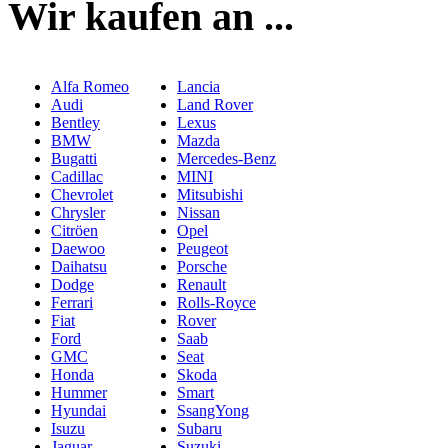
Wir kaufen an ...
Alfa Romeo
Lancia
Audi
Land Rover
Bentley
Lexus
BMW
Mazda
Bugatti
Mercedes-Benz
Cadillac
MINI
Chevrolet
Mitsubishi
Chrysler
Nissan
Citröen
Opel
Daewoo
Peugeot
Daihatsu
Porsche
Dodge
Renault
Ferrari
Rolls-Royce
Fiat
Rover
Ford
Saab
GMC
Seat
Honda
Skoda
Hummer
Smart
Hyundai
SsangYong
Isuzu
Subaru
Jaguar
Suzuki