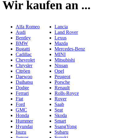
Wir kaufen an ...
Alfa Romeo
Lancia
Audi
Land Rover
Bentley
Lexus
BMW
Mazda
Bugatti
Mercedes-Benz
Cadillac
MINI
Chevrolet
Mitsubishi
Chrysler
Nissan
Citröen
Opel
Daewoo
Peugeot
Daihatsu
Porsche
Dodge
Renault
Ferrari
Rolls-Royce
Fiat
Rover
Ford
Saab
GMC
Seat
Honda
Skoda
Hummer
Smart
Hyundai
SsangYong
Isuzu
Subaru
Jaguar
Suzuki