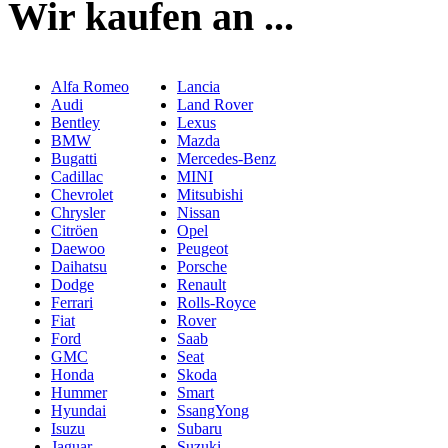
Wir kaufen an ...
Alfa Romeo
Lancia
Audi
Land Rover
Bentley
Lexus
BMW
Mazda
Bugatti
Mercedes-Benz
Cadillac
MINI
Chevrolet
Mitsubishi
Chrysler
Nissan
Citröen
Opel
Daewoo
Peugeot
Daihatsu
Porsche
Dodge
Renault
Ferrari
Rolls-Royce
Fiat
Rover
Ford
Saab
GMC
Seat
Honda
Skoda
Hummer
Smart
Hyundai
SsangYong
Isuzu
Subaru
Jaguar
Suzuki