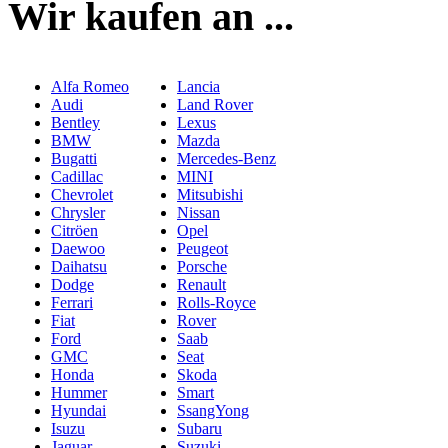
Wir kaufen an ...
Alfa Romeo
Lancia
Audi
Land Rover
Bentley
Lexus
BMW
Mazda
Bugatti
Mercedes-Benz
Cadillac
MINI
Chevrolet
Mitsubishi
Chrysler
Nissan
Citröen
Opel
Daewoo
Peugeot
Daihatsu
Porsche
Dodge
Renault
Ferrari
Rolls-Royce
Fiat
Rover
Ford
Saab
GMC
Seat
Honda
Skoda
Hummer
Smart
Hyundai
SsangYong
Isuzu
Subaru
Jaguar
Suzuki