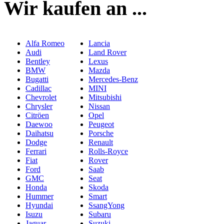
Wir kaufen an ...
Alfa Romeo
Lancia
Audi
Land Rover
Bentley
Lexus
BMW
Mazda
Bugatti
Mercedes-Benz
Cadillac
MINI
Chevrolet
Mitsubishi
Chrysler
Nissan
Citröen
Opel
Daewoo
Peugeot
Daihatsu
Porsche
Dodge
Renault
Ferrari
Rolls-Royce
Fiat
Rover
Ford
Saab
GMC
Seat
Honda
Skoda
Hummer
Smart
Hyundai
SsangYong
Isuzu
Subaru
Jaguar
Suzuki