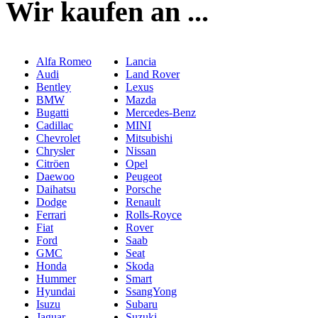
Wir kaufen an ...
Alfa Romeo
Lancia
Audi
Land Rover
Bentley
Lexus
BMW
Mazda
Bugatti
Mercedes-Benz
Cadillac
MINI
Chevrolet
Mitsubishi
Chrysler
Nissan
Citröen
Opel
Daewoo
Peugeot
Daihatsu
Porsche
Dodge
Renault
Ferrari
Rolls-Royce
Fiat
Rover
Ford
Saab
GMC
Seat
Honda
Skoda
Hummer
Smart
Hyundai
SsangYong
Isuzu
Subaru
Jaguar
Suzuki