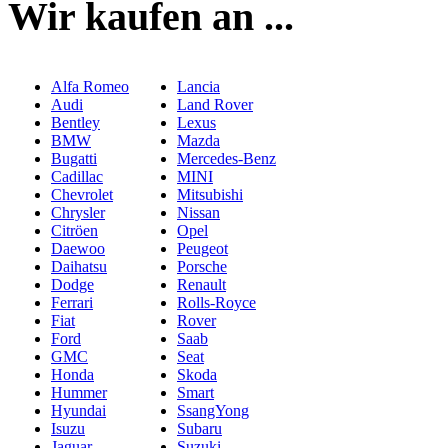
Wir kaufen an ...
Alfa Romeo
Lancia
Audi
Land Rover
Bentley
Lexus
BMW
Mazda
Bugatti
Mercedes-Benz
Cadillac
MINI
Chevrolet
Mitsubishi
Chrysler
Nissan
Citröen
Opel
Daewoo
Peugeot
Daihatsu
Porsche
Dodge
Renault
Ferrari
Rolls-Royce
Fiat
Rover
Ford
Saab
GMC
Seat
Honda
Skoda
Hummer
Smart
Hyundai
SsangYong
Isuzu
Subaru
Jaguar
Suzuki