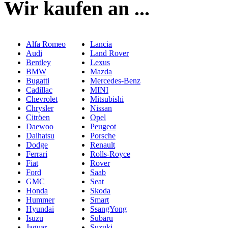
Wir kaufen an ...
Alfa Romeo
Lancia
Audi
Land Rover
Bentley
Lexus
BMW
Mazda
Bugatti
Mercedes-Benz
Cadillac
MINI
Chevrolet
Mitsubishi
Chrysler
Nissan
Citröen
Opel
Daewoo
Peugeot
Daihatsu
Porsche
Dodge
Renault
Ferrari
Rolls-Royce
Fiat
Rover
Ford
Saab
GMC
Seat
Honda
Skoda
Hummer
Smart
Hyundai
SsangYong
Isuzu
Subaru
Jaguar
Suzuki