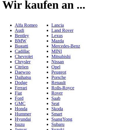
Wir kaufen an ...
Alfa Romeo
Lancia
Audi
Land Rover
Bentley
Lexus
BMW
Mazda
Bugatti
Mercedes-Benz
Cadillac
MINI
Chevrolet
Mitsubishi
Chrysler
Nissan
Citröen
Opel
Daewoo
Peugeot
Daihatsu
Porsche
Dodge
Renault
Ferrari
Rolls-Royce
Fiat
Rover
Ford
Saab
GMC
Seat
Honda
Skoda
Hummer
Smart
Hyundai
SsangYong
Isuzu
Subaru
Jaguar
Suzuki