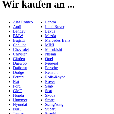
Wir kaufen an ...
Alfa Romeo
Lancia
Audi
Land Rover
Bentley
Lexus
BMW
Mazda
Bugatti
Mercedes-Benz
Cadillac
MINI
Chevrolet
Mitsubishi
Chrysler
Nissan
Citröen
Opel
Daewoo
Peugeot
Daihatsu
Porsche
Dodge
Renault
Ferrari
Rolls-Royce
Fiat
Rover
Ford
Saab
GMC
Seat
Honda
Skoda
Hummer
Smart
Hyundai
SsangYong
Isuzu
Subaru
Jaguar
Suzuki