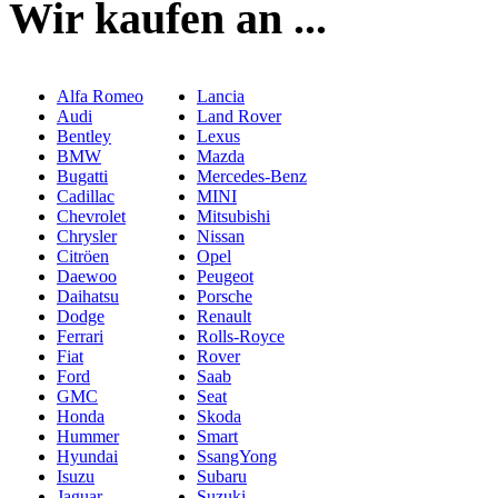
Wir kaufen an ...
Alfa Romeo
Lancia
Audi
Land Rover
Bentley
Lexus
BMW
Mazda
Bugatti
Mercedes-Benz
Cadillac
MINI
Chevrolet
Mitsubishi
Chrysler
Nissan
Citröen
Opel
Daewoo
Peugeot
Daihatsu
Porsche
Dodge
Renault
Ferrari
Rolls-Royce
Fiat
Rover
Ford
Saab
GMC
Seat
Honda
Skoda
Hummer
Smart
Hyundai
SsangYong
Isuzu
Subaru
Jaguar
Suzuki