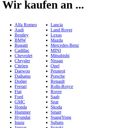
Wir kaufen an ...
Alfa Romeo
Lancia
Audi
Land Rover
Bentley
Lexus
BMW
Mazda
Bugatti
Mercedes-Benz
Cadillac
MINI
Chevrolet
Mitsubishi
Chrysler
Nissan
Citröen
Opel
Daewoo
Peugeot
Daihatsu
Porsche
Dodge
Renault
Ferrari
Rolls-Royce
Fiat
Rover
Ford
Saab
GMC
Seat
Honda
Skoda
Hummer
Smart
Hyundai
SsangYong
Isuzu
Subaru
Jaguar
Suzuki