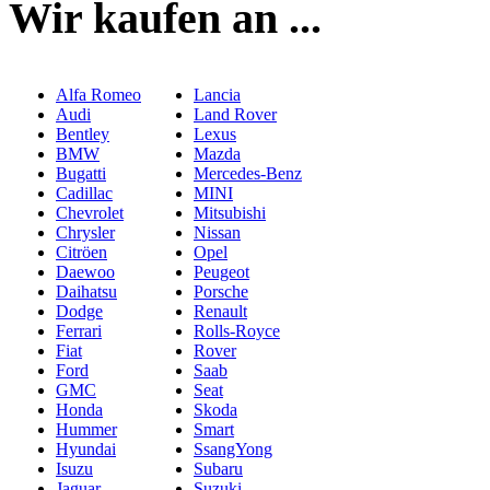
Wir kaufen an ...
Alfa Romeo
Lancia
Audi
Land Rover
Bentley
Lexus
BMW
Mazda
Bugatti
Mercedes-Benz
Cadillac
MINI
Chevrolet
Mitsubishi
Chrysler
Nissan
Citröen
Opel
Daewoo
Peugeot
Daihatsu
Porsche
Dodge
Renault
Ferrari
Rolls-Royce
Fiat
Rover
Ford
Saab
GMC
Seat
Honda
Skoda
Hummer
Smart
Hyundai
SsangYong
Isuzu
Subaru
Jaguar
Suzuki