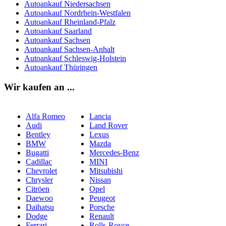
Autoankauf Niedersachsen
Autoankauf Nordrhein-Westfalen
Autoankauf Rheinland-Pfalz
Autoankauf Saarland
Autoankauf Sachsen
Autoankauf Sachsen-Anhalt
Autoankauf Schleswig-Holstein
Autoankauf Thüringen
Wir kaufen an ...
Alfa Romeo
Lancia
Audi
Land Rover
Bentley
Lexus
BMW
Mazda
Bugatti
Mercedes-Benz
Cadillac
MINI
Chevrolet
Mitsubishi
Chrysler
Nissan
Citröen
Opel
Daewoo
Peugeot
Daihatsu
Porsche
Dodge
Renault
Ferrari
Rolls-Royce