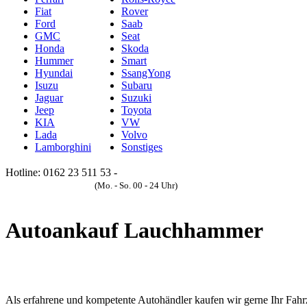
Fiat
Rover
Ford
Saab
GMC
Seat
Honda
Skoda
Hummer
Smart
Hyundai
SsangYong
Isuzu
Subaru
Jaguar
Suzuki
Jeep
Toyota
KIA
VW
Lada
Volvo
Lamborghini
Sonstiges
Hotline: 0162 23 511 53 -
Anfrageformular
(Mo. - So. 00 - 24 Uhr)
Autoankauf Lauchhammer
Als erfahrene und kompetente Autohändler kaufen wir gerne Ihr Fahrz