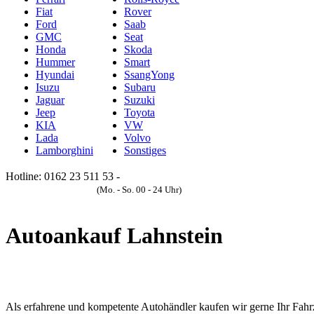
Fiat
Rover
Ford
Saab
GMC
Seat
Honda
Skoda
Hummer
Smart
Hyundai
SsangYong
Isuzu
Subaru
Jaguar
Suzuki
Jeep
Toyota
KIA
VW
Lada
Volvo
Lamborghini
Sonstiges
Hotline: 0162 23 511 53 -
Anfrageformular
(Mo. - So. 00 - 24 Uhr)
Autoankauf Lahnstein
Als erfahrene und kompetente Autohändler kaufen wir gerne Ihr Fahrze