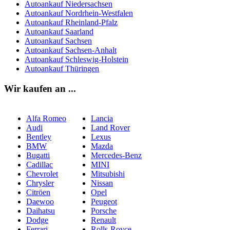
Autoankauf Niedersachsen
Autoankauf Nordrhein-Westfalen
Autoankauf Rheinland-Pfalz
Autoankauf Saarland
Autoankauf Sachsen
Autoankauf Sachsen-Anhalt
Autoankauf Schleswig-Holstein
Autoankauf Thüringen
Wir kaufen an ...
Alfa Romeo
Lancia
Audi
Land Rover
Bentley
Lexus
BMW
Mazda
Bugatti
Mercedes-Benz
Cadillac
MINI
Chevrolet
Mitsubishi
Chrysler
Nissan
Citröen
Opel
Daewoo
Peugeot
Daihatsu
Porsche
Dodge
Renault
Ferrari
Rolls-Royce