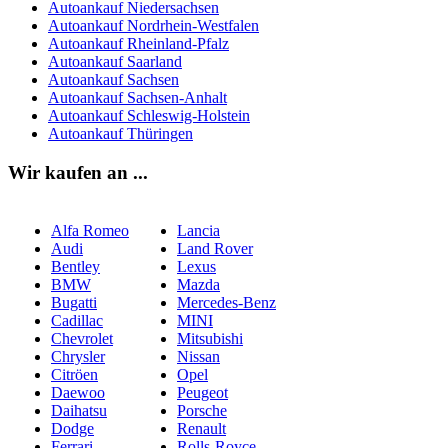
Autoankauf Niedersachsen
Autoankauf Nordrhein-Westfalen
Autoankauf Rheinland-Pfalz
Autoankauf Saarland
Autoankauf Sachsen
Autoankauf Sachsen-Anhalt
Autoankauf Schleswig-Holstein
Autoankauf Thüringen
Wir kaufen an ...
Alfa Romeo
Lancia
Audi
Land Rover
Bentley
Lexus
BMW
Mazda
Bugatti
Mercedes-Benz
Cadillac
MINI
Chevrolet
Mitsubishi
Chrysler
Nissan
Citröen
Opel
Daewoo
Peugeot
Daihatsu
Porsche
Dodge
Renault
Ferrari
Rolls-Royce