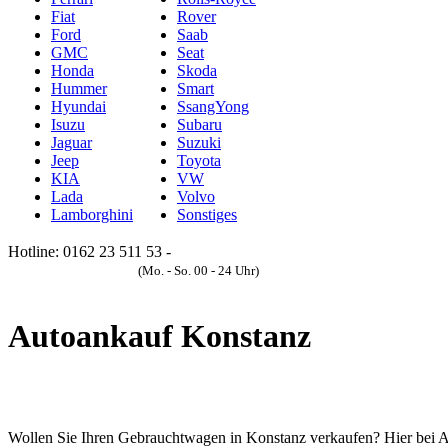
Fiat
Rover
Ford
Saab
GMC
Seat
Honda
Skoda
Hummer
Smart
Hyundai
SsangYong
Isuzu
Subaru
Jaguar
Suzuki
Jeep
Toyota
KIA
VW
Lada
Volvo
Lamborghini
Sonstiges
Hotline: 0162 23 511 53 -
Anfrageformular
(Mo. - So. 00 - 24 Uhr)
Autoankauf Konstanz
Wollen Sie Ihren Gebrauchtwagen in Konstanz verkaufen? Hier bei Auto