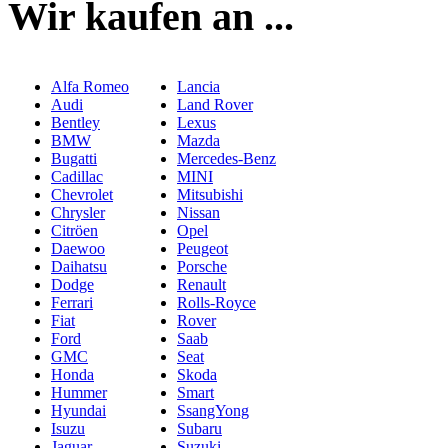
Wir kaufen an ...
Alfa Romeo
Lancia
Audi
Land Rover
Bentley
Lexus
BMW
Mazda
Bugatti
Mercedes-Benz
Cadillac
MINI
Chevrolet
Mitsubishi
Chrysler
Nissan
Citröen
Opel
Daewoo
Peugeot
Daihatsu
Porsche
Dodge
Renault
Ferrari
Rolls-Royce
Fiat
Rover
Ford
Saab
GMC
Seat
Honda
Skoda
Hummer
Smart
Hyundai
SsangYong
Isuzu
Subaru
Jaguar
Suzuki