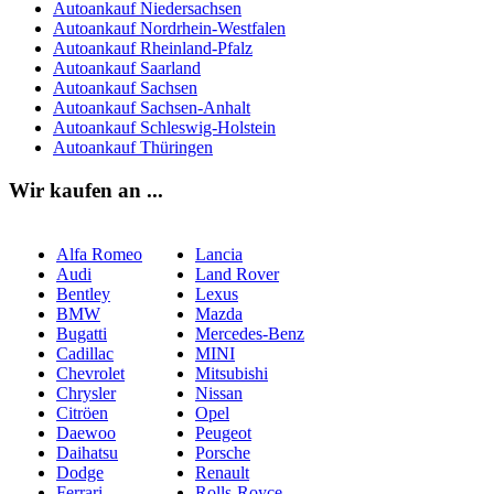
Autoankauf Niedersachsen
Autoankauf Nordrhein-Westfalen
Autoankauf Rheinland-Pfalz
Autoankauf Saarland
Autoankauf Sachsen
Autoankauf Sachsen-Anhalt
Autoankauf Schleswig-Holstein
Autoankauf Thüringen
Wir kaufen an ...
Alfa Romeo
Lancia
Audi
Land Rover
Bentley
Lexus
BMW
Mazda
Bugatti
Mercedes-Benz
Cadillac
MINI
Chevrolet
Mitsubishi
Chrysler
Nissan
Citröen
Opel
Daewoo
Peugeot
Daihatsu
Porsche
Dodge
Renault
Ferrari
Rolls-Royce