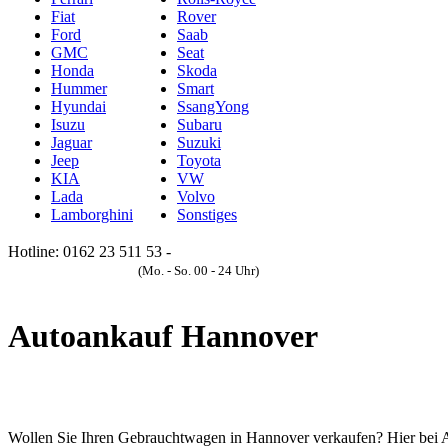
Fiat
Rover
Ford
Saab
GMC
Seat
Honda
Skoda
Hummer
Smart
Hyundai
SsangYong
Isuzu
Subaru
Jaguar
Suzuki
Jeep
Toyota
KIA
VW
Lada
Volvo
Lamborghini
Sonstiges
Hotline: 0162 23 511 53 -
Anfrageformular
(Mo. - So. 00 - 24 Uhr)
Autoankauf Hannover
Wollen Sie Ihren Gebrauchtwagen in Hannover verkaufen? Hier bei Auto