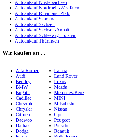
Autoankauf Niedersachsen
Autoankauf Nordrhein-Westfalen
Autoankauf Rheinland-Pfalz
Autoankauf Saarland
Autoankauf Sachsen
Autoankauf Sachsen-Anhalt
Autoankauf Schleswig-Holstein
Autoankauf Thüringen
Wir kaufen an ...
Alfa Romeo
Lancia
Audi
Land Rover
Bentley
Lexus
BMW
Mazda
Bugatti
Mercedes-Benz
Cadillac
MINI
Chevrolet
Mitsubishi
Chrysler
Nissan
Citröen
Opel
Daewoo
Peugeot
Daihatsu
Porsche
Dodge
Renault
Ferrari
Rolls-Royce