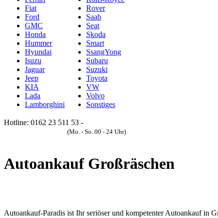
Fiat
Rover
Ford
Saab
GMC
Seat
Honda
Skoda
Hummer
Smart
Hyundai
SsangYong
Isuzu
Subaru
Jaguar
Suzuki
Jeep
Toyota
KIA
VW
Lada
Volvo
Lamborghini
Sonstiges
Hotline: 0162 23 511 53 -
Anfrageformular
(Mo. - So. 00 - 24 Uhr)
Autoankauf Großräschen
Autoankauf-Paradis ist Ihr seriöser und kompetenter Autoankauf in G