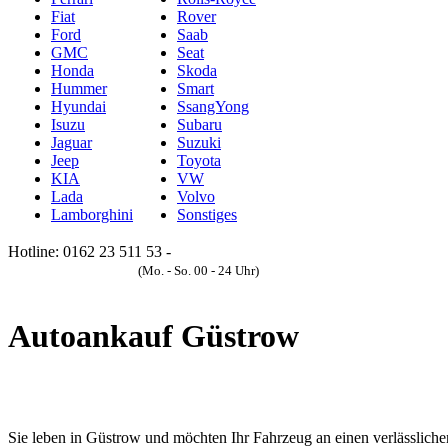
Fiat
Rover
Ford
Saab
GMC
Seat
Honda
Skoda
Hummer
Smart
Hyundai
SsangYong
Isuzu
Subaru
Jaguar
Suzuki
Jeep
Toyota
KIA
VW
Lada
Volvo
Lamborghini
Sonstiges
Hotline: 0162 23 511 53 -
Anfrageformular
(Mo. - So. 00 - 24 Uhr)
Autoankauf Güstrow
Sie leben in Güstrow und möchten Ihr Fahrzeug an einen verlässliche