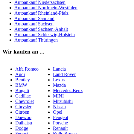
Autoankauf Niedersachsen
Autoankauf Nordrhein-Westfalen
Autoankauf Rheinland-Pfalz
Autoankauf Saarland
Autoankauf Sachsen
Autoankauf Sachsen-Anhalt
Autoankauf Schleswig-Holstein
Autoankauf Thüringen
Wir kaufen an ...
Alfa Romeo
Lancia
Audi
Land Rover
Bentley
Lexus
BMW
Mazda
Bugatti
Mercedes-Benz
Cadillac
MINI
Chevrolet
Mitsubishi
Chrysler
Nissan
Citröen
Opel
Daewoo
Peugeot
Daihatsu
Porsche
Dodge
Renault
Ferrari
Rolls-Royce