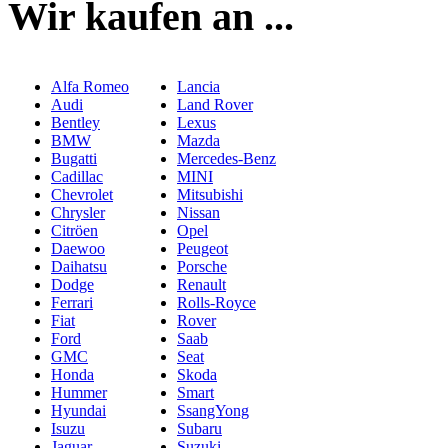
Wir kaufen an ...
Alfa Romeo
Lancia
Audi
Land Rover
Bentley
Lexus
BMW
Mazda
Bugatti
Mercedes-Benz
Cadillac
MINI
Chevrolet
Mitsubishi
Chrysler
Nissan
Citröen
Opel
Daewoo
Peugeot
Daihatsu
Porsche
Dodge
Renault
Ferrari
Rolls-Royce
Fiat
Rover
Ford
Saab
GMC
Seat
Honda
Skoda
Hummer
Smart
Hyundai
SsangYong
Isuzu
Subaru
Jaguar
Suzuki