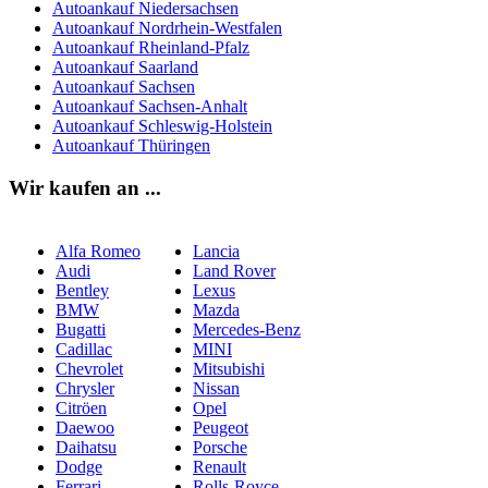
Autoankauf Niedersachsen
Autoankauf Nordrhein-Westfalen
Autoankauf Rheinland-Pfalz
Autoankauf Saarland
Autoankauf Sachsen
Autoankauf Sachsen-Anhalt
Autoankauf Schleswig-Holstein
Autoankauf Thüringen
Wir kaufen an ...
Alfa Romeo
Lancia
Audi
Land Rover
Bentley
Lexus
BMW
Mazda
Bugatti
Mercedes-Benz
Cadillac
MINI
Chevrolet
Mitsubishi
Chrysler
Nissan
Citröen
Opel
Daewoo
Peugeot
Daihatsu
Porsche
Dodge
Renault
Ferrari
Rolls-Royce