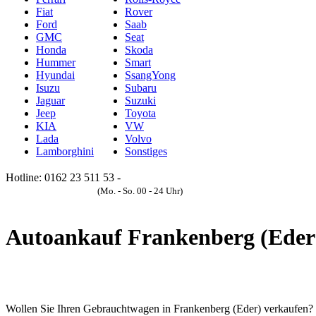
Fiat
Rover
Ford
Saab
GMC
Seat
Honda
Skoda
Hummer
Smart
Hyundai
SsangYong
Isuzu
Subaru
Jaguar
Suzuki
Jeep
Toyota
KIA
VW
Lada
Volvo
Lamborghini
Sonstiges
Hotline: 0162 23 511 53 -
Anfrageformular
(Mo. - So. 00 - 24 Uhr)
Autoankauf Frankenberg (Eder
Wollen Sie Ihren Gebrauchtwagen in Frankenberg (Eder) verkaufen? Hie