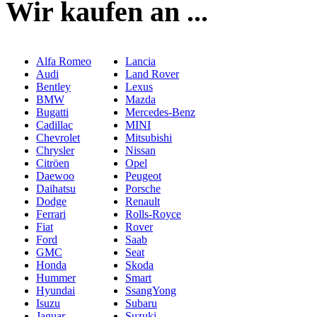
Wir kaufen an ...
Alfa Romeo
Lancia
Audi
Land Rover
Bentley
Lexus
BMW
Mazda
Bugatti
Mercedes-Benz
Cadillac
MINI
Chevrolet
Mitsubishi
Chrysler
Nissan
Citröen
Opel
Daewoo
Peugeot
Daihatsu
Porsche
Dodge
Renault
Ferrari
Rolls-Royce
Fiat
Rover
Ford
Saab
GMC
Seat
Honda
Skoda
Hummer
Smart
Hyundai
SsangYong
Isuzu
Subaru
Jaguar
Suzuki