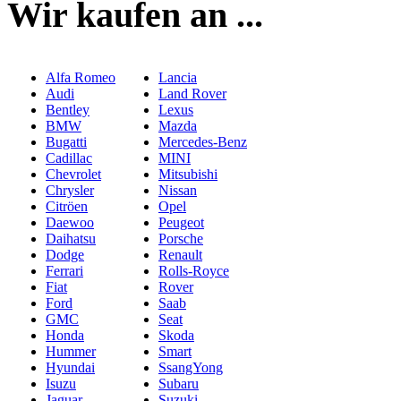
Wir kaufen an ...
Alfa Romeo
Lancia
Audi
Land Rover
Bentley
Lexus
BMW
Mazda
Bugatti
Mercedes-Benz
Cadillac
MINI
Chevrolet
Mitsubishi
Chrysler
Nissan
Citröen
Opel
Daewoo
Peugeot
Daihatsu
Porsche
Dodge
Renault
Ferrari
Rolls-Royce
Fiat
Rover
Ford
Saab
GMC
Seat
Honda
Skoda
Hummer
Smart
Hyundai
SsangYong
Isuzu
Subaru
Jaguar
Suzuki