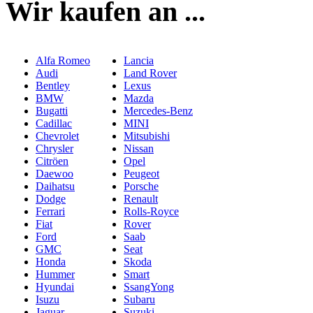
Wir kaufen an ...
Alfa Romeo
Lancia
Audi
Land Rover
Bentley
Lexus
BMW
Mazda
Bugatti
Mercedes-Benz
Cadillac
MINI
Chevrolet
Mitsubishi
Chrysler
Nissan
Citröen
Opel
Daewoo
Peugeot
Daihatsu
Porsche
Dodge
Renault
Ferrari
Rolls-Royce
Fiat
Rover
Ford
Saab
GMC
Seat
Honda
Skoda
Hummer
Smart
Hyundai
SsangYong
Isuzu
Subaru
Jaguar
Suzuki