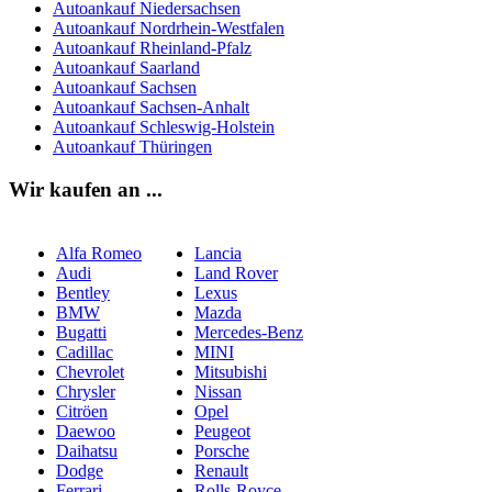
Autoankauf Niedersachsen
Autoankauf Nordrhein-Westfalen
Autoankauf Rheinland-Pfalz
Autoankauf Saarland
Autoankauf Sachsen
Autoankauf Sachsen-Anhalt
Autoankauf Schleswig-Holstein
Autoankauf Thüringen
Wir kaufen an ...
Alfa Romeo
Lancia
Audi
Land Rover
Bentley
Lexus
BMW
Mazda
Bugatti
Mercedes-Benz
Cadillac
MINI
Chevrolet
Mitsubishi
Chrysler
Nissan
Citröen
Opel
Daewoo
Peugeot
Daihatsu
Porsche
Dodge
Renault
Ferrari
Rolls-Royce