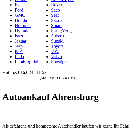
Fiat
Rover
Ford
Saab
GMC
Seat
Honda
Skoda
Hummer
Smart
Hyundai
SsangYong
Isuzu
Subaru
Jaguar
Suzuki
Jeep
Toyota
KIA
VW
Lada
Volvo
Lamborghini
Sonstiges
Hotline: 0162 23 511 53 -
Anfrageformular
(Mo. - So. 00 - 24 Uhr)
Autoankauf Ahrensburg
Als erfahrene und kompetente Autohändler kaufen wir gerne Ihr Fahrz