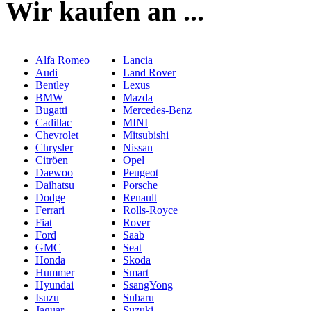
Wir kaufen an ...
Alfa Romeo
Lancia
Audi
Land Rover
Bentley
Lexus
BMW
Mazda
Bugatti
Mercedes-Benz
Cadillac
MINI
Chevrolet
Mitsubishi
Chrysler
Nissan
Citröen
Opel
Daewoo
Peugeot
Daihatsu
Porsche
Dodge
Renault
Ferrari
Rolls-Royce
Fiat
Rover
Ford
Saab
GMC
Seat
Honda
Skoda
Hummer
Smart
Hyundai
SsangYong
Isuzu
Subaru
Jaguar
Suzuki