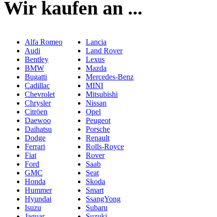
Wir kaufen an ...
Alfa Romeo
Lancia
Audi
Land Rover
Bentley
Lexus
BMW
Mazda
Bugatti
Mercedes-Benz
Cadillac
MINI
Chevrolet
Mitsubishi
Chrysler
Nissan
Citröen
Opel
Daewoo
Peugeot
Daihatsu
Porsche
Dodge
Renault
Ferrari
Rolls-Royce
Fiat
Rover
Ford
Saab
GMC
Seat
Honda
Skoda
Hummer
Smart
Hyundai
SsangYong
Isuzu
Subaru
Jaguar
Suzuki