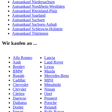
Autoankauf Niedersachsen
Autoankauf Nordrhein-Westfalen
Autoankauf Rheinland-Pfalz
Autoankauf Saarland
Autoankauf Sachsen
Autoankauf Sachsen-Anhalt
Autoankauf Schleswig-Holstein
Autoankauf Thüringen
Wir kaufen an ...
Alfa Romeo
Lancia
Audi
Land Rover
Bentley
Lexus
BMW
Mazda
Bugatti
Mercedes-Benz
Cadillac
MINI
Chevrolet
Mitsubishi
Chrysler
Nissan
Citröen
Opel
Daewoo
Peugeot
Daihatsu
Porsche
Dodge
Renault
Ferrari
Rolls-Royce