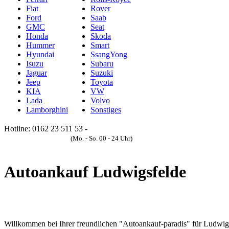
Fiat
Rover
Ford
Saab
GMC
Seat
Honda
Skoda
Hummer
Smart
Hyundai
SsangYong
Isuzu
Subaru
Jaguar
Suzuki
Jeep
Toyota
KIA
VW
Lada
Volvo
Lamborghini
Sonstiges
Hotline: 0162 23 511 53 -
Anfrageformular
(Mo. - So. 00 - 24 Uhr)
Autoankauf Ludwigsfelde
Willkommen bei Ihrer freundlichen "Autoankauf-paradis" für Ludwig