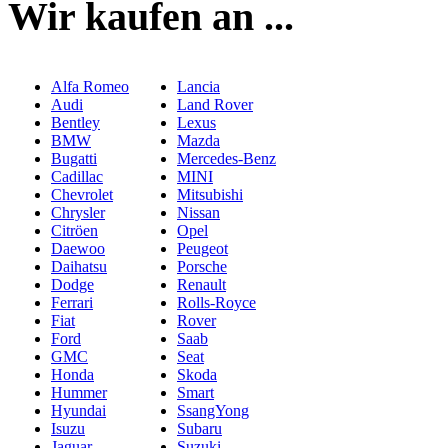
Wir kaufen an ...
Alfa Romeo
Lancia
Audi
Land Rover
Bentley
Lexus
BMW
Mazda
Bugatti
Mercedes-Benz
Cadillac
MINI
Chevrolet
Mitsubishi
Chrysler
Nissan
Citröen
Opel
Daewoo
Peugeot
Daihatsu
Porsche
Dodge
Renault
Ferrari
Rolls-Royce
Fiat
Rover
Ford
Saab
GMC
Seat
Honda
Skoda
Hummer
Smart
Hyundai
SsangYong
Isuzu
Subaru
Jaguar
Suzuki