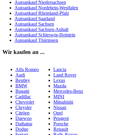
Autoankauf Niedersachsen
Autoankauf Nordrhein-Westfalen
Autoankauf Rheinland-Pfalz
Autoankauf Saarland
Autoankauf Sachsen
Autoankauf Sachsen-Anhalt
Autoankauf Schleswig-Holstein
Autoankauf Thüringen
Wir kaufen an ...
Alfa Romeo
Lancia
Audi
Land Rover
Bentley
Lexus
BMW
Mazda
Bugatti
Mercedes-Benz
Cadillac
MINI
Chevrolet
Mitsubishi
Chrysler
Nissan
Citröen
Opel
Daewoo
Peugeot
Daihatsu
Porsche
Dodge
Renault
Ferrari
Rolls-Royce