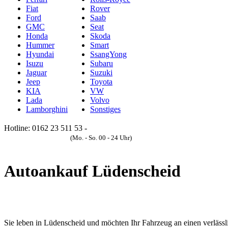
Fiat
Rover
Ford
Saab
GMC
Seat
Honda
Skoda
Hummer
Smart
Hyundai
SsangYong
Isuzu
Subaru
Jaguar
Suzuki
Jeep
Toyota
KIA
VW
Lada
Volvo
Lamborghini
Sonstiges
Hotline: 0162 23 511 53 -
Anfrageformular
(Mo. - So. 00 - 24 Uhr)
Autoankauf Lüdenscheid
Sie leben in Lüdenscheid und möchten Ihr Fahrzeug an einen verlässl