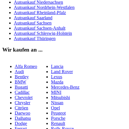
Autoankauf Niedersachsen
Autoankauf Nordrhein-Westfalen
Autoankauf Rheinland-Pfalz
Autoankauf Saarland
Autoankauf Sachsen
Autoankauf Sachsen-Anhalt
Autoankauf Schleswig-Holstein
Autoankauf Thüringen
Wir kaufen an ...
Alfa Romeo
Lancia
Audi
Land Rover
Bentley
Lexus
BMW
Mazda
Bugatti
Mercedes-Benz
Cadillac
MINI
Chevrolet
Mitsubishi
Chrysler
Nissan
Citröen
Opel
Daewoo
Peugeot
Daihatsu
Porsche
Dodge
Renault
Ferrari
Rolls-Royce