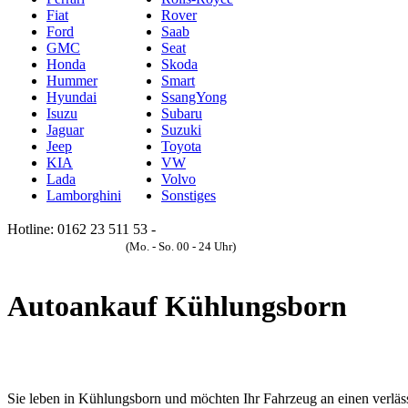
Fiat
Rover
Ford
Saab
GMC
Seat
Honda
Skoda
Hummer
Smart
Hyundai
SsangYong
Isuzu
Subaru
Jaguar
Suzuki
Jeep
Toyota
KIA
VW
Lada
Volvo
Lamborghini
Sonstiges
Hotline: 0162 23 511 53 -
Anfrageformular
(Mo. - So. 00 - 24 Uhr)
Autoankauf Kühlungsborn
Sie leben in Kühlungsborn und möchten Ihr Fahrzeug an einen verläs