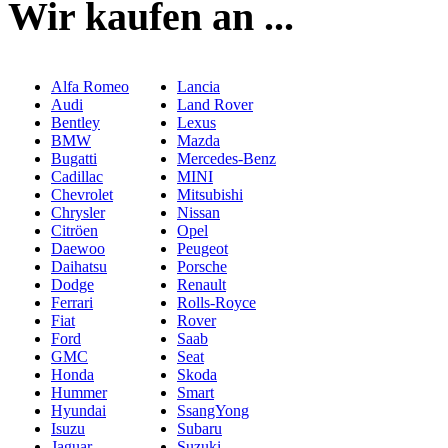
Wir kaufen an ...
Alfa Romeo
Lancia
Audi
Land Rover
Bentley
Lexus
BMW
Mazda
Bugatti
Mercedes-Benz
Cadillac
MINI
Chevrolet
Mitsubishi
Chrysler
Nissan
Citröen
Opel
Daewoo
Peugeot
Daihatsu
Porsche
Dodge
Renault
Ferrari
Rolls-Royce
Fiat
Rover
Ford
Saab
GMC
Seat
Honda
Skoda
Hummer
Smart
Hyundai
SsangYong
Isuzu
Subaru
Jaguar
Suzuki