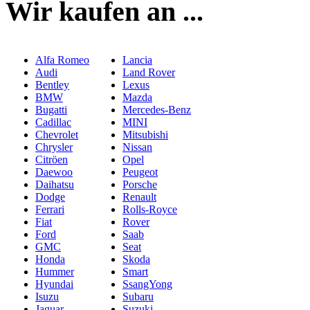
Wir kaufen an ...
Alfa Romeo
Lancia
Audi
Land Rover
Bentley
Lexus
BMW
Mazda
Bugatti
Mercedes-Benz
Cadillac
MINI
Chevrolet
Mitsubishi
Chrysler
Nissan
Citröen
Opel
Daewoo
Peugeot
Daihatsu
Porsche
Dodge
Renault
Ferrari
Rolls-Royce
Fiat
Rover
Ford
Saab
GMC
Seat
Honda
Skoda
Hummer
Smart
Hyundai
SsangYong
Isuzu
Subaru
Jaguar
Suzuki